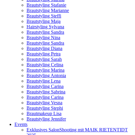
Brautstyling Stafanie
Brautstyling Marianne
Brautstyling Steffi
Brautstyling Maja
Hairstyling Sylvana
Brautstyling Sandra
Brautstyling Nina
Brautstyling Sandra
Brautstyling Diana
Brautstyling Petra
Brautstyling Sarah
Brautstyling Celina
Brautstyling Marina
Brautstyling Antonia
Brautstyling Lena
Brautstyling Carina
Brautstyling Sabrina
Brautstyling Carina
Brautstyling Vesna
Brautstyling Stephi
Brautmakeup Lisa
Brautstyling Jennifer
Events
Exklusives SalonShooting mit MAIK RIETENTIDT