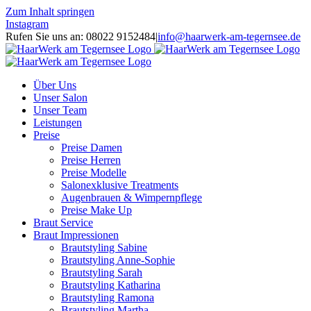
Zum Inhalt springen
Instagram
Rufen Sie uns an: 08022 9152484
|
info@haarwerk-am-tegernsee.de
Über Uns
Unser Salon
Unser Team
Leistungen
Preise
Preise Damen
Preise Herren
Preise Modelle
Salonexklusive Treatments
Augenbrauen & Wimpernpflege
Preise Make Up
Braut Service
Braut Impressionen
Brautstyling Sabine
Brautstyling Anne-Sophie
Brautstyling Sarah
Brautstyling Katharina
Brautstyling Ramona
Brautstyling Martha