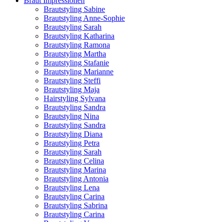
Braut Impressionen
Brautstyling Sabine
Brautstyling Anne-Sophie
Brautstyling Sarah
Brautstyling Katharina
Brautstyling Ramona
Brautstyling Martha
Brautstyling Stafanie
Brautstyling Marianne
Brautstyling Steffi
Brautstyling Maja
Hairstyling Sylvana
Brautstyling Sandra
Brautstyling Nina
Brautstyling Sandra
Brautstyling Diana
Brautstyling Petra
Brautstyling Sarah
Brautstyling Celina
Brautstyling Marina
Brautstyling Antonia
Brautstyling Lena
Brautstyling Carina
Brautstyling Sabrina
Brautstyling Carina