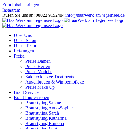
Zum Inhalt springen
Instagram
Rufen Sie uns an: 08022 9152484
|
info@haarwerk-am-tegernsee.de
Über Uns
Unser Salon
Unser Team
Leistungen
Preise
Preise Damen
Preise Herren
Preise Modelle
Salonexklusive Treatments
Augenbrauen & Wimpernpflege
Preise Make Up
Braut Service
Braut Impressionen
Brautstyling Sabine
Brautstyling Anne-Sophie
Brautstyling Sarah
Brautstyling Katharina
Brautstyling Ramona
Brautstyling Martha