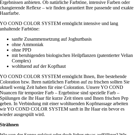
Ergebnissen anbieten. Ob natürliche Farbtöne, intensive Farben oder
changierende Reflexe – wir finden garantiert Ihre passende und exakte
Haarfarbe.
YO COND COLOR SYSTEM ermöglicht intensive und lang
anhaltende Farbtöne:
sanfte Zusammensetzung auf Joghurtbasis
ohne Ammoniak
ohne PPD
mit beruhigenden biologischen Heilpflanzen (patentierter Velian
Complex)
wohltuend auf der Kopfhaut
YO COND COLOR SYSTEM ermöglicht Ihnen, Ihre bestehende
Coloration bzw. Ihren natürlichen Farbton auf zu frischen sollten Sie
aktuell wenig Zeit haben für eine Coloration. Unsere YO COND
Nuancen für temporäre Farb – Ergebnisse sind spezielle Farb –
Spülungen die Ihr Haar für kurze Zeit tönen und Ihnen frischen Pep
geben. In Verbindung mit einer wohltuenden Kopfmassage arbeiten
wir YO COND COLOR SYSTEM sanft in Ihr Haar ein bevor es
wieder ausgespült wird.
Strähnen
Wie von der Sonne geküsst oder doch lieber etwas auffälliger? Wir