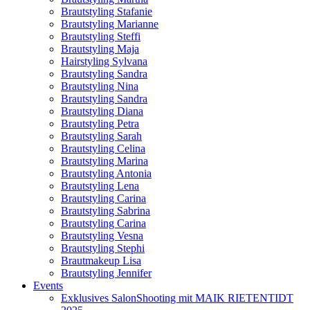
Brautstyling Stafanie
Brautstyling Marianne
Brautstyling Steffi
Brautstyling Maja
Hairstyling Sylvana
Brautstyling Sandra
Brautstyling Nina
Brautstyling Sandra
Brautstyling Diana
Brautstyling Petra
Brautstyling Sarah
Brautstyling Celina
Brautstyling Marina
Brautstyling Antonia
Brautstyling Lena
Brautstyling Carina
Brautstyling Sabrina
Brautstyling Carina
Brautstyling Vesna
Brautstyling Stephi
Brautmakeup Lisa
Brautstyling Jennifer
Events
Exklusives SalonShooting mit MAIK RIETENTIDT