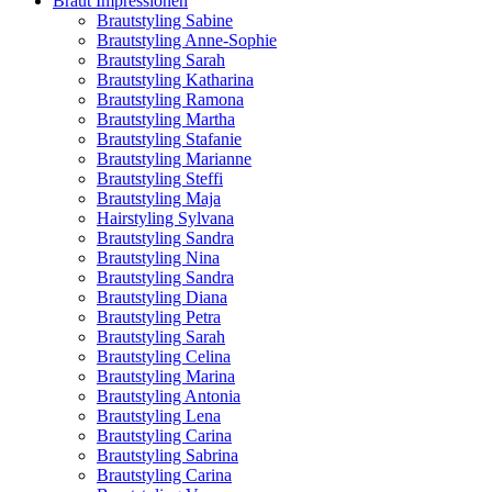
Braut Impressionen
Brautstyling Sabine
Brautstyling Anne-Sophie
Brautstyling Sarah
Brautstyling Katharina
Brautstyling Ramona
Brautstyling Martha
Brautstyling Stafanie
Brautstyling Marianne
Brautstyling Steffi
Brautstyling Maja
Hairstyling Sylvana
Brautstyling Sandra
Brautstyling Nina
Brautstyling Sandra
Brautstyling Diana
Brautstyling Petra
Brautstyling Sarah
Brautstyling Celina
Brautstyling Marina
Brautstyling Antonia
Brautstyling Lena
Brautstyling Carina
Brautstyling Sabrina
Brautstyling Carina